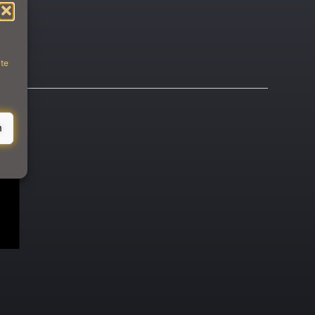
ite
d
n