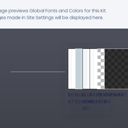
age previews Global Fonts and Colors for this Kit.
s made in Site Settings will be displayed here.
BG
BLUE
BLUE
WHITE
TRANSPARENT
OVERLAY
KIT
ELEMENT
LIGHT
ELEMENT
BG
BG