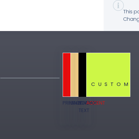
This p
Change
CUSTOM
PRIMARY
SECONDARY
BODY
ACCENT
TEXT