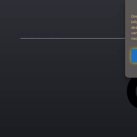
Om 
inf
dez
CUSTOM
ver
nad