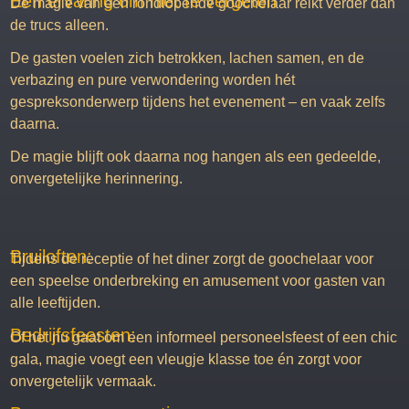
Een ervaring om niet te vergeten
De magie van een rondlopende goochelaar reikt verder dan
de trucs alleen.
De gasten voelen zich betrokken, lachen samen, en de
verbazing en pure verwondering worden hét
gespreksonderwerp tijdens het evenement – en vaak zelfs
daarna.
De magie blijft ook daarna nog hangen als een gedeelde,
onvergetelijke herinnering.
Bruiloften:
Tijdens de receptie of het diner zorgt de goochelaar voor
een speelse onderbreking en amusement voor gasten van
alle leeftijden.
Bedrijfsfeesten:
Of het nu gaat om een informeel personeelsfeest of een chic
gala, magie voegt een vleugje klasse toe én zorgt voor
onvergetelijk vermaak.