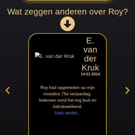
Wat zeggen anderen over Roy?
E.
van
der
Bij elk gro
Kruk
jaren in.
divers en 
14-01-2024
en kle
L
Roy had opgetreden op mijn
moeders 75e verjaardag.
Iedereen vond het erg leuk en
indrukwekkend.
Lees verder...