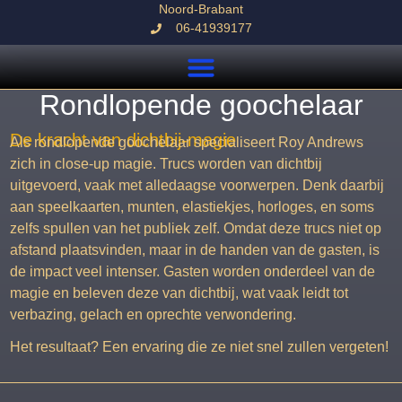
Noord-Brabant
06-41939177
Rondlopende goochelaar
De kracht van dichtbij-magie
Als rondlopende goochelaar specialiseert Roy Andrews
zich in close-up magie. Trucs worden van dichtbij
uitgevoerd, vaak met alledaagse voorwerpen. Denk daarbij
aan speelkaarten, munten, elastiekjes, horloges, en soms
zelfs spullen van het publiek zelf. Omdat deze trucs niet op
afstand plaatsvinden, maar in de handen van de gasten, is
de impact veel intenser. Gasten worden onderdeel van de
magie en beleven deze van dichtbij, wat vaak leidt tot
verbazing, gelach en oprechte verwondering.
Het resultaat? Een ervaring die ze niet snel zullen vergeten!