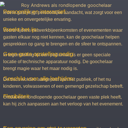
Persoonlijk en interactief:
Iedere gast krijgt persoonlijke aandacht, wat zorgt voor een
unieke en onvergetelijke ervaring.
Breekt het ijs:
Vooral tijdens netwerkbijeenkomsten of evenementen waar
gasten elkaar nog niet kennen, kan de goochelaar helpen
gesprekken op gang te brengen en de sfeer te ontspannen.
Geen grote opstelling nodig:
In tegenstelling tot een podiumact is er geen speciale
locatie of technische apparatuur nodig. De goochelaar
brengt magie waar het maar nodig is.
Geschikt voor alle leeftijden:
De trucs worden aangepast aan het publiek, of het nu
kinderen, volwassenen of een gemengd gezelschap betreft.
Flexibiliteit:
Omdat een rondlopende goochelaar geen vaste plek heeft,
kan hij zich aanpassen aan het verloop van het evenement.