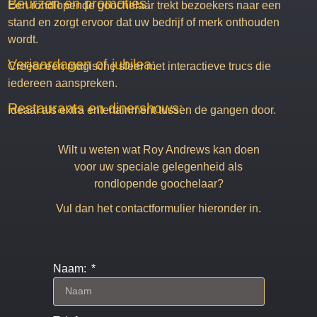
Beurzen en promoties:
Een rondlopende goochelaar trekt bezoekers naar een
stand en zorgt ervoor dat uw bedrijf of merk onthouden
wordt.
Verjaardagen of jubilea:
Creëer een magische sfeer met interactieve trucs die
iedereen aanspreken.
Restaurants en dinershows:
Ideaal als extra entertainment tussen de gangen door.
Wilt u weten wat Roy Andrews kan doen
voor uw speciale gelegenheid als
rondlopende goochelaar?
Vul dan het contactformulier hieronder in.
Naam: