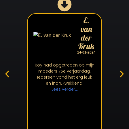
E.
van
der
Bij elk gr
Kruk
nu jaren 
heel div
14-01-2024
voor g
Roy had opgetreden op mijn
L
moeders 75e verjaardag.
Iedereen vond het erg leuk
en indrukwekkend.
Lees verder...